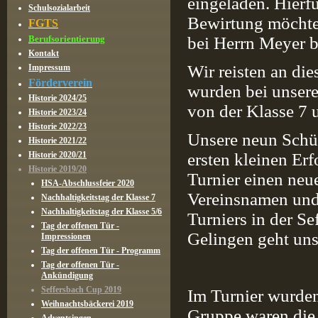
eingeladen. Hierfü
Schulsozialarbeit
Bewirtung möchten 
FGTS
Berufsorientierung
bei Herrn Meyer 
Kontakt
Wir reisten an di
Impressum
Förderverein
wurden bei unsere
Historie 2024/25
von der Klasse 7 u
Historie 2023/24
Historie 2022/23
Unsere neun Schül
Historie 2021/22
Historie 2020/21
ersten kleinen Erf
Historie 2019/20
Turnier einen neu
HSA-Abschlussfeier 2020
Vereinsnamen und
Nachhaltigkeitstag der Klasse 7
Nachhaltigkeitstag der Klasse 5/6
Turniers in der Se
Tag der offenen Tür -
Gelingen geht un
Impressionen
Tag der offenen Tür - Programm
Tag der offenen Tür -
Ankündigung
Seffersbach Cup 2019
Im Turnier wurden
Weihnachtsbäckerei 2019
Gruppe waren die 