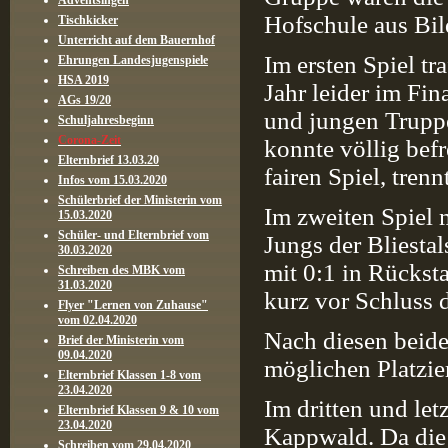
Adventsingen
Hofschule aus Bi
Tischkicker
Unterricht auf dem Bauernhof
Im ersten Spiel tr
Ehrungen Landesjugenspiele
HSA 2019
Jahr leider im Fin
AGs 19/20
und jungen Truppe
Schuljahresbeginn
Corona-Zeit
konnte völlig befr
Elternbrief 13.03.20
fairen Spiel, tren
Infos vom 15.03.2020
Schülerbrief der Ministerin vom
Im zweiten Spiel 
15.03.2020
Schüler- und Elternbrief vom
Jungs der Bliesta
30.03.2020
mit 0:1 in Rückst
Schreiben des MBK vom
31.03.2020
kurz vor Schluss 
Flyer "Lernen von Zuhause"
vom 02.04.2020
Nach diesen beide
Brief der Ministerin vom
09.04.2020
möglichen Platzie
Elternbrief Klassen 1-8 vom
23.04.2020
Im dritten und le
Elternbrief Klassen 9 & 10 vom
23.04.2020
Kappwald. Da die 
Schreiben vom 29.04.2020