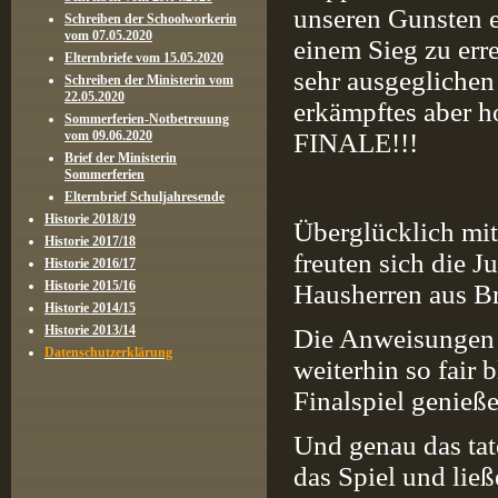
unseren Gunsten en
Schreiben der Schoolworkerin
vom 07.05.2020
einem Sieg zu err
Elternbriefe vom 15.05.2020
sehr ausgeglichen 
Schreiben der Ministerin vom
22.05.2020
erkämpftes aber h
Sommerferien-Notbetreuung
vom 09.06.2020
FINALE!!!
Brief der Ministerin
Sommerferien
Elternbrief Schuljahresende
Historie 2018/19
Überglücklich mit
Historie 2017/18
freuten sich die J
Historie 2016/17
Historie 2015/16
Hausherren aus Br
Historie 2014/15
Historie 2013/14
Die Anweisungen d
Datenschutzerklärung
weiterhin so fair
Finalspiel genieße
Und genau das tat
das Spiel und lie