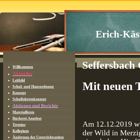
Erich-Käs
Seffersbach
Willkommen
Aktuelles
Leitbild
Mit neuen T
Schul- und Hausordnung
Konzept
Schulfahrtenkonzept
Foto:
Aktionen und Berichte
Materiallisten
Bücherei-Angebot
Am 12.12.2019 wu
Termine
der Wild in Merzi
Kollegium
Änderung der Unterrichtszeiten