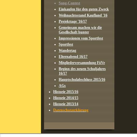
Song-Contest
Einkaufen für den guten Zweck
Weihnachtsstand Kaufland '16
Projekttage '16/17
Gemeinsam machen wir die
Gesellschaft bunter
Impressionen vom Sportfest
Sportfest
Wandertag
Elternabend 16/17
Mitgliederversammlung FöVe
Beginn des neuen Schuljahres
16/17
Hauptschulabschluss 2015/16
AGs
Historie 2015/16
Historie 2014/15
Historie 2013/14
Datenschutzerklärung