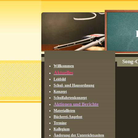
Song-C
Willkommen
Aktuelles
Leitbild
Schul- und Hausordnung
Konzept
Schulfahrtenkonzept
Aktionen und Berichte
Materiallisten
Bücherei-Angebot
Termine
Kollegium
Änderung der Unterrichtszeiten