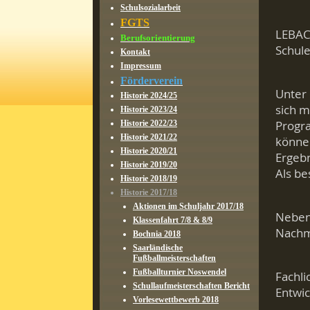
Schulsozialarbeit
FGTS
LEBACH
Berufsorientierung
Schule
Kontakt
Impressum
Förderverein
Unter 
Historie 2024/25
sich m
Historie 2023/24
Progr
Historie 2022/23
Historie 2021/22
könne
Historie 2020/21
Ergebn
Historie 2019/20
Als be
Historie 2018/19
Historie 2017/18
Aktionen im Schuljahr 2017/18
Neben 
Klassenfahrt 7/8 & 8/9
Nachm
Bochnia 2018
Saarländische
Fußballmeisterschaften
Fußballturnier Noswendel
Fachli
Schullaufmeisterschaften Bericht
Entwic
Vorlesewettbewerb 2018