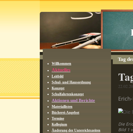
Tag de
Willkommen
Aktuelles
Tag
Leitbild
Schul- und Hausordnung
22.02.2
Konzept
Schulfahrtenkonzept
Erich
Aktionen und Berichte
Materiallisten
Bücherei-Angebot
Termine
Die Eri
Kollegium
Bild 1 
Änderung der Unterrichtszeiten