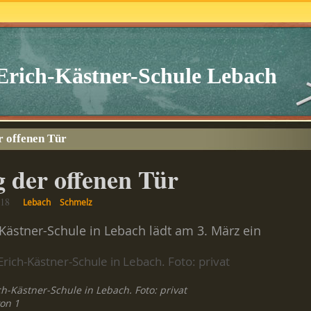
Erich-Kästner-Schule Lebach
r offenen Tür
 der offenen Tür
018
Lebach
Schmelz
-Kästner-Schule in Lebach lädt am 3. März ein
ch-Kästner-Schule in Lebach. Foto: privat
von 1