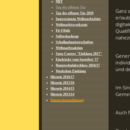
MIT
Tag der offenen Tür
Ganz a
Tag der offenen Tür 2018
erlaub
Impressionen Weihnachtsfeier
digita
Weihnachtswerkstatt
Quali
Fit 4 Kids
Seffersbachcup
nahezu
Schullaufmeisterschaften
Weihnachtsaktion
Song Contest "Einklang 2017"
Genere
Eindrücke vom Sportfest '17
indivi
Hauptschulabschluss 2016/17
und de
Workshop Einklang
Historie 2016/17
Historie 2015/16
Im Sin
Historie 2014/15
Gemein
Historie 2013/14
Datenschutzerklärung
Auch f