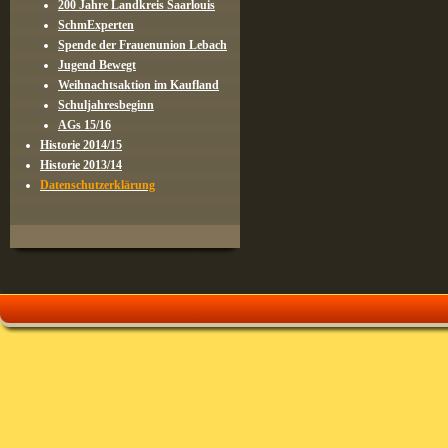
200 Jahre Landkreis Saarlouis
SchmExperten
Spende der Frauenunion Lebach
Jugend Bewegt
Weihnachtsaktion im Kaufland
Schuljahresbeginn
AGs 15/16
Historie 2014/15
Historie 2013/14
Datenschutzerklärung