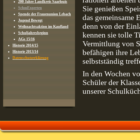
200 Jahre Landkreis Saarlouis
Sie genießen Spei
SchmExperten
Spende der Frauenunion Lebach
das gemeinsame Ess
Jugend Bewegt
denn von der Einl
Weihnachtsaktion im Kaufland
Schuljahresbeginn
kennen sie tolle T
AGs 15/16
Vermittlung von S
Historie 2014/15
befähigen ihre Le
Historie 2013/14
Datenschutzerklärung
selbstständig tref
In den Wochen vom
Schüler der Klass
unserer Schulküch