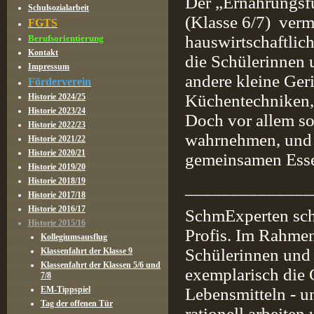
Der „Ernährungsfü
Schulsozialarbeit
(Klasse 6/7) verm
FGTS
hauswirtschaftlic
Berufsorientierung
Kontakt
die Schülerinnen 
Impressum
andere kleine Geri
Förderverein
Küchentechniken,
Historie 2024/25
Historie 2023/24
Doch vor allem so
Historie 2022/23
wahrnehmen, und 
Historie 2021/22
Historie 2020/21
gemeinsamen Ess
Historie 2019/20
Historie 2018/19
______________
Historie 2017/18
Historie 2016/17
SchmExperten schn
Historie 2015/16
Profis. Im Rahmen
Kollegiumsausflug
Schülerinnen und 
Klassenfahrt der Klasse 9
Klassenfahrt der Klassen 5/6 und
exemplarisch die
7/8
EM-Tippspiel
Lebensmitteln - u
Tag der offenen Tür
rationell arbeite