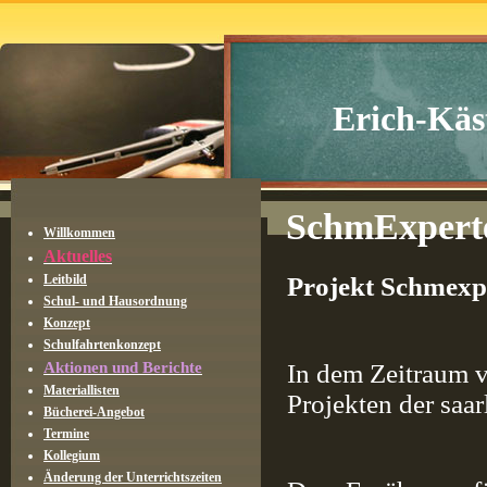
Erich-Käs
SchmExpert
Willkommen
Aktuelles
Leitbild
Projekt Schmexp
Schul- und Hausordnung
Konzept
Schulfahrtenkonzept
Aktionen und Berichte
In dem Zeitraum v
Materiallisten
Projekten der saa
Bücherei-Angebot
Termine
Kollegium
Änderung der Unterrichtszeiten