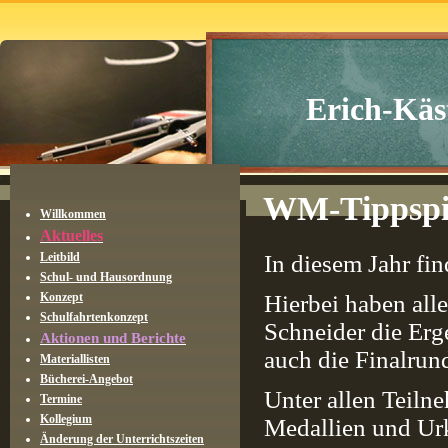
Erich-Käs
WM-Tippspi
Willkommen
Aktuelles
Leitbild
In diesem Jahr fin
Schul- und Hausordnung
Konzept
Hierbei haben all
Schulfahrtenkonzept
Schneider die Erg
Aktionen und Berichte
auch die Finalrun
Materiallisten
Bücherei-Angebot
Unter allen Teiln
Termine
Kollegium
Medallien und Ur
Änderung der Unterrichtszeiten