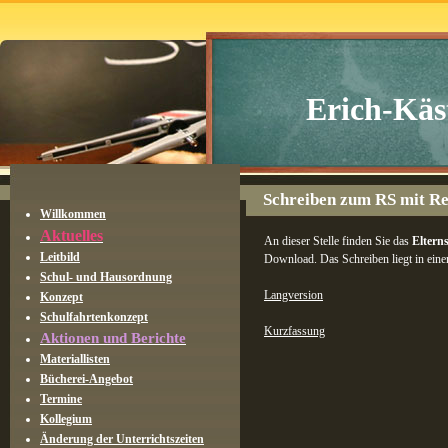
Erich-Käs
Schreiben zum RS mit Re
Willkommen
Aktuelles
An dieser Stelle finden Sie das
Eltern
Leitbild
Download. Das Schreiben liegt in eine
Schul- und Hausordnung
Langversion
Konzept
Schulfahrtenkonzept
Kurzfassung
Aktionen und Berichte
Materiallisten
Bücherei-Angebot
Termine
Kollegium
Änderung der Unterrichtszeiten